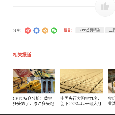
栏目：
APP首页精选
工
分享：
相关报道
CFTC持仓分析：黄金
中国央行大购金力度，
金
多头疯了，原油多头跑
创下2023年以来最大月
业
了，日元空头投降了！
度购金规模
储