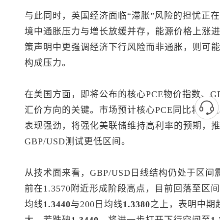
与此同时，英国经济面临“滞胀”风险的担忧正
境中通胀压力与增长放缓并存，能源价格上涨
策声明中更强调经济下行风险而非通胀，则可
构成压力。
在美国方面，即将公布的核心PCE物价指数、G
汇价方向的关键。市场预计核心PCE同比将升至
表现强劲，将强化美联储维持高利率的预期，
GBP/USD测试更低区间。
从技术面来看，GBP/USD日线结构仍处于区
前在1.3570附近形成阶段高点，目前回落至区
均线
1.3440
与200日均线
1.3380
之上，表明中期
大。若跌破
1.3440
，将进一步打开下行空间至
1.