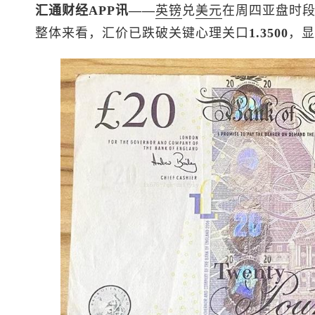
汇通财经APP讯——
英镑
兑
美元
在周四亚盘时段
整体来看，汇价已跌破关键心理关口
1.3500
，显