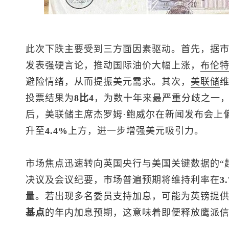
此次下跌主要受到三方面因素驱动。首先，据
发表强硬言论，推动国际油价大幅上涨，
布伦
避险情绪，从而提振美元需求。其次，
美联储
投票结果为
8比4
，为数十年来最严重分歧之一
后，美联储主席
杰罗姆·鲍威尔
在新闻发布会上
升至
4.4%
上方，进一步增强美元吸引力。
市场焦点迅速转向英国央行与美国关键数据的“
决议及会议纪要，市场普遍预期将维持利率在
3
量。若出现多名委员支持加息，可能为英镑提
基点
的年内加息预期，这意味着即便释放鹰派