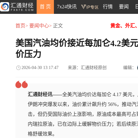
首 页
7x24快讯
行情
要闻
首页>
要闻中心>
正文
黄金、外汇
美国汽油均价接近每加仑4.2美
价压力
2026-04-30 13:17:47
来源：汇通财经原创
编辑：
汇通财经讯——
全美汽油均价达每加仑 4.17 美元，
伊朗冲突爆发以来，油价累计飙升约 56%，推动
击，但仍受国际油价上涨影响，原油成本最高可占
内瑞拉原油，已在边际上缓解物价压力；若后续原
格舒缓效果。