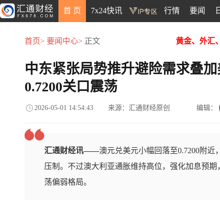
首 页
7x24快讯
行情
要闻
首页>
要闻中心>
正文
黄金、外汇
中东紧张局势推升避险需求叠加美
0.7200关口震荡
2026-05-01 14:54:43
来源：汇通财经原创
编辑：
汇通财经讯——
澳元兑美元小幅回落至0.7200
压制。不过澳大利亚通胀维持高位，强化加息预期
荡偏弱格局。