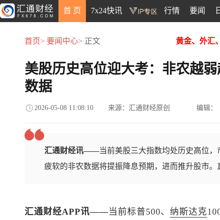
首 页
7x24快讯
行情
要闻
首页>
要闻中心>
正文
黄金、外汇
美股历史高位迎大考：非农越弱
数据
2026-05-08 11:08:10
来源：汇通财经原创
编辑：
汇通财经讯——
当前美股三大指数均处历史高位，
疲软的非农数据将提振降息预期，进而推升股市。
汇通财经APP讯——
当前
标普500
、
纳斯达克
1