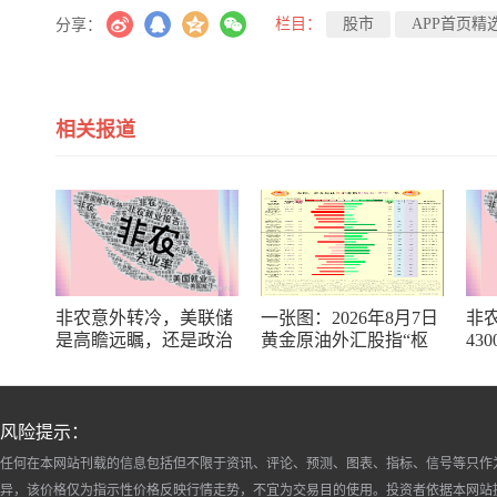
栏目：
股市
APP首页精
分享：
相关报道
非农意外转冷，美联储
一张图：2026年8月7日
非
是高瞻远瞩，还是政治
黄金原油外汇股指“枢
43
默契？
纽点+多空持仓信号”一
“火
览
薪”
风险提示：
任何在本网站刊载的信息包括但不限于资讯、评论、预测、图表、指标、信号等只作
异，该价格仅为指示性价格反映行情走势，不宜为交易目的使用。投资者依据本网站