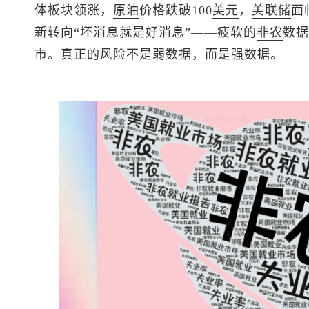
体板块领涨，
原油
价格跌破100
美元
，
美联储
面
新转向“坏消息就是好消息”——疲软的
非农
数据
市。真正的风险不是弱数据，而是强数据。