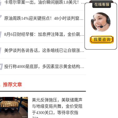
卡塔尔草案一出，油价瞬间崩跌1.8美元！海峡真要通了？
原油周跌14%迎关键拐点！48小时谈判窗口，暗藏行情变数
8月6日财经早餐：加息押注降温，金价飙升至近两个月高位，地缘缓和预期，美油75关口拉锯
美伊谈判各说各话，这条暗线已让白银涨疯了
投行称4000是底部，多因素显示黄金结构性机会显现
推荐文章
美元反弹施压，美联储鹰声
与地缘变局共舞，金价受阻
于4300关口，等待非农指