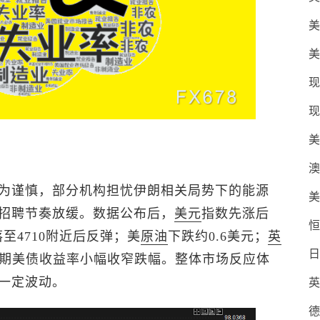
美
美
现
现
美
澳
为谨慎，部分机构担忧伊朗相关局势下的能源
美
招聘节奏放缓。数据公布后，
美元
指数
先涨后
恒
至4710附近后反弹；
美
原油
下跌约0.6美元；
英
日
年期美债收益率小幅收窄跌幅。整体市场反应体
一定波动。
英
德