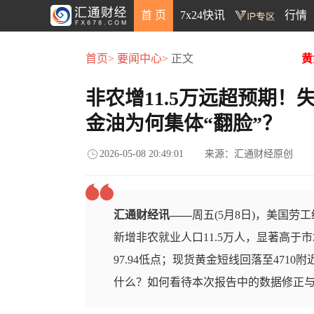
首 页
7x24快讯
行情
首页>
要闻中心>
正文
黄
非农增11.5万远超预期
金油为何集体“翻脸”？
2026-05-08 20:49:01
来源：汇通财经原创
汇通财经讯——
周五(5月8日)，美国劳
新增非农就业人口11.5万人，显著高
97.94低点；现货黄金短线回落至471
什么？如何看待本次报告中的数据修正与未