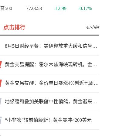
普500
7723.53
-12.99
-0.17%
点击排行
48小时
8月5日财经早餐：美伊释放重大缓和信号，现货黄金高位持稳，美油重挫超6%
黄金交易提醒：霍尔木兹海峡现转机，金价小幅反弹，能否借就业数据再上新台阶？
黄金交易提醒：金价单日暴涨4%创近七周新高，加息预期降温叠加霍尔木兹“暂停信号”，牛市重启了？
地缘缓和叠加美联储中性偏鸽，黄金迎来上行窗口
“小非农”较前值腰斩！黄金暴冲4200美元