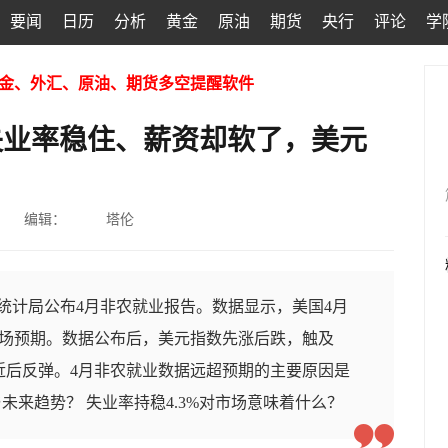
要闻
日历
分析
黄金
原油
期货
央行
评论
学
金、外汇、原油、期货多空提醒软件
！失业率稳住、薪资却软了，美元
编辑：
塔伦
工统计局公布4月非农就业报告。数据显示，美国4月
于市场预期。数据公布后，美元指数先涨后跌，触及
0附近后反弹。4月非农就业数据远超预期的主要原因是
来趋势？ 失业率持稳4.3%对市场意味着什么？