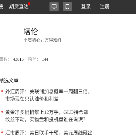
院
期货直达
登录
注册
塔伦
不忘初心，方得始终
篇数：
43815
粉丝：
144
精选文章
外汇周评：美联储加息概率一周翻三倍，
市场现在只认油价和利差
黄金净多悄悄攀上12万手，GLD持仓却
纹丝不动，实物盘和投机盘谁在说谎？
汇市周评：美日联手干预，美元周线砸出