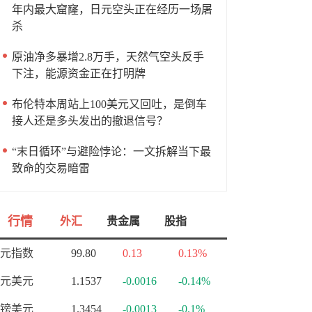
年内最大窟窿，日元空头正在经历一场屠
杀
原油净多暴增2.8万手，天然气空头反手
下注，能源资金正在打明牌
布伦特本周站上100美元又回吐，是倒车
接人还是多头发出的撤退信号？
“末日循环”与避险悖论：一文拆解当下最
致命的交易暗雷
行情
外汇
贵金属
股指
元指数
99.80
0.13
0.13%
元美元
1.1537
-0.0016
-0.14%
镑美元
1.3454
-0.0013
-0.1%