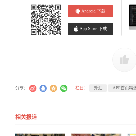
Android 下载
App Store 下载
栏目：
外汇
APP首页精
分享：
相关报道