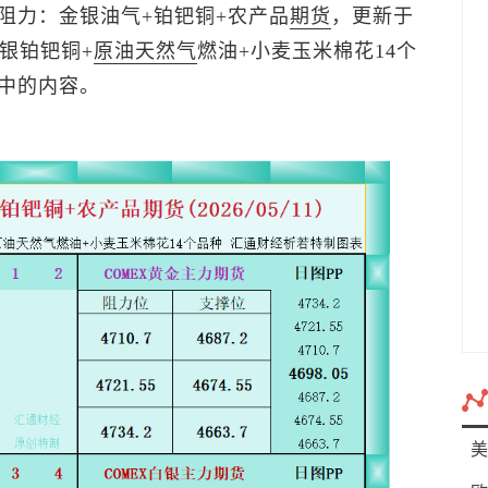
阻力：金银油气+铂钯铜+农产品
期货
，更新于
金银铂钯铜+
原油
天然气
燃油+小麦玉米棉花14个
中的内容。
美