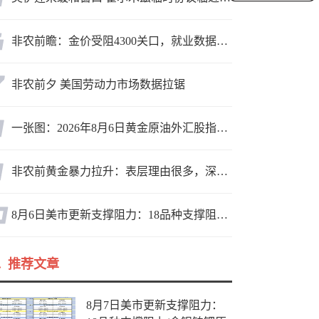
非农前瞻：金价受阻4300关口，就业数据是“火上浇油”还是“釜底抽薪”？
非农前夕 美国劳动力市场数据拉锯
一张图：2026年8月6日黄金原油外汇股指“枢纽点+多空持仓信号”一览
非农前黄金暴力拉升：表层理由很多，深层逻辑却让人困惑
8月6日美市更新支撑阻力：18品种支撑阻力(金银铂钯原油天然气铜及十大货币对)
推荐文章
8月7日美市更新支撑阻力：