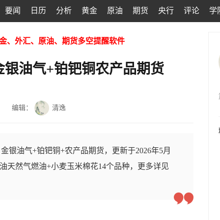
要闻
日历
分析
黄金
原油
期货
央行
评论
学
金、外汇、原油、期货多空提醒软件
金银油气+铂钯铜农产品期货
编辑：
清逸
银油气+铂钯铜+农产品期货，更新于2026年5月
+原油天然气燃油+小麦玉米棉花14个品种，更多详见