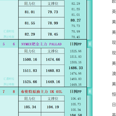
欧
英
美
美
现
现
美
澳
美
恒
日
英