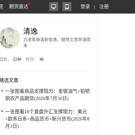
院
期货直达
登录
注册
清逸
力求笔锋清新俊逸，期待文思奔涌而
来
篇数：
2246
粉丝：
46
精选文章
一张图看商品支撑阻力：金银油气+铂钯
铜农产品期货(2026年7月30日)
一张图看18个直盘外汇支撑阻力：美元
+欧系日系+商品货币+新兴货币(2026年8
月3日)