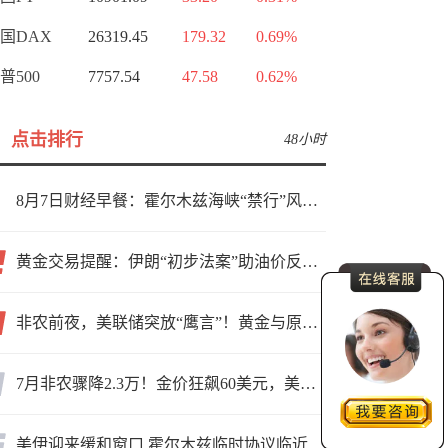
国DAX
26319.45
179.32
0.69%
普500
7757.54
47.58
0.62%
点击排行
48小时
8月7日财经早餐：霍尔木兹海峡“禁行”风波再起，油价急涨金价承压，非农夜市场博弈加剧
黄金交易提醒：伊朗“初步法案”助油价反弹逾3%，金价小幅承压，非农重磅来袭！
非农前夜，美联储突放“鹰言”！黄金与原油为何联手反攻？
7月非农骤降2.3万！金价狂飙60美元，美联储9月加息预期瞬间崩塌
美伊迎来缓和窗口 霍尔木兹临时协议临近落地