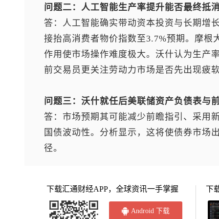
问题二：人工智能生产率提升能否最终抵
答：人工智能确实带动资本投资与长期增
接抬高消费者物价指数至3.7%预期。摩根大通的
作用使市场操作难度极大。沃什认为生产
前交易员更关注劳动力市场是否先出现疲
问题三：沃什就任后美联储资产负债表与
答：市场预期其可能减少前瞻指引、采用
国债波动性。分析显示，这将使债券市场
径。
下载汇通财经APP，全球资讯一手掌握
下
Android 下载