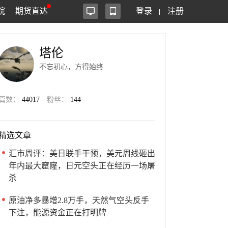
院
期货直达
登录
注册
塔伦
不忘初心，方得始终
篇数：
44017
粉丝：
144
精选文章
汇市周评：美日联手干预，美元周线砸出
年内最大窟窿，日元空头正在经历一场屠
杀
原油净多暴增2.8万手，天然气空头反手
下注，能源资金正在打明牌