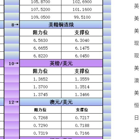
英
美
美
现
现
美
澳
美
恒
日
英