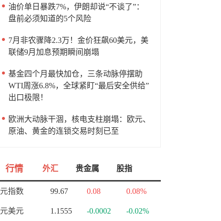
油价单日暴跌7%，伊朗却说“不谈了”：
盘前必须知道的5个风险
7月非农骤降2.3万！金价狂飙60美元，美
联储9月加息预期瞬间崩塌
基金四个月最快加仓，三条动脉停摆助
WTI周涨6.8%，全球紧盯“最后安全供给”
出口极限！
欧洲大动脉干涸，核电支柱崩塌：欧元、
原油、黄金的连锁交易时刻已至
行情
外汇
贵金属
股指
元指数
99.67
0.08
0.08%
元美元
1.1555
-0.0002
-0.02%