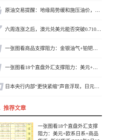
原油交易提醒：地缘局势缓和施压油价，短期重回区间震荡，等待方向选择
六周连涨之后，澳元兑美元能否突破0.7100？本周两大事件定乾坤
一张图看商品支撑阻力：金银油气+铂钯铜农产品期货(2026年8月10日)
一张图看18个直盘外汇支撑阻力：美元+欧系日系+商品货币+新兴货币(2026年8月10日)
日本央行内部“更快紧缩”声音浮现，日元下一步走向何方？
推荐文章
一张图看18个直盘外汇支撑
阻力：美元+欧系日系+商品