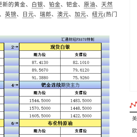
更新的黄金、
白银
、
铂金
、钯金、
原油
、
天然
、
英镑
、
日元
、
瑞郎
、
澳元
、
加元
、
纽元
(热门
美
欧