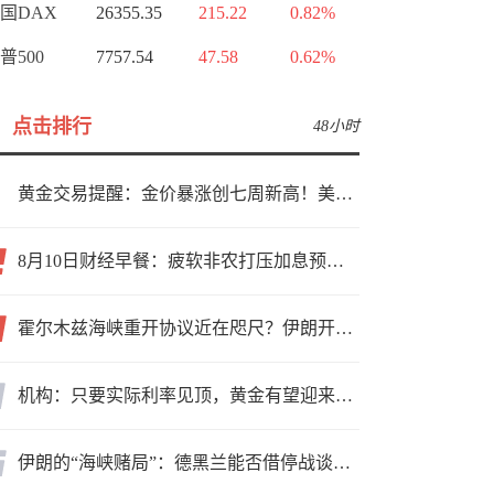
国DAX
26355.35
215.22
0.82%
普500
7757.54
47.58
0.62%
点击排行
48小时
黄金交易提醒：金价暴涨创七周新高！美国就业数据意外“爆冷”，本周将迎美国CPI考验
8月10日财经早餐：疲软非农打压加息预期，金价持稳4350附近，伊朗拒绝与美直接谈判，风险溢价支撑油价
霍尔木兹海峡重开协议近在咫尺？伊朗开出天价条件，美国赔偿与撤军成关键，红海再起烽火油价应声大涨
机构：只要实际利率见顶，黄金有望迎来行情拐点
伊朗的“海峡赌局”：德黑兰能否借停战谈判将美国海军逐出波斯湾？