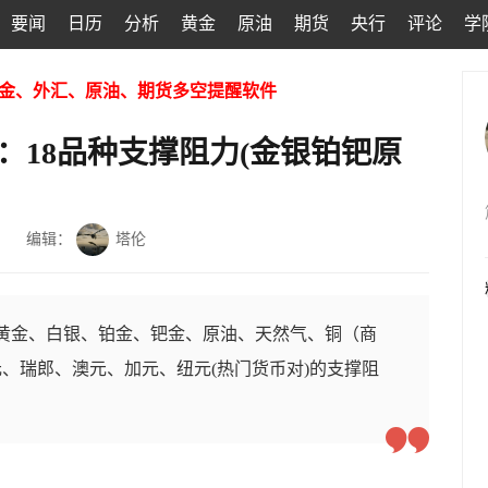
要闻
日历
分析
黄金
原油
期货
央行
评论
学
金、外汇、原油、期货多空提醒软件
：18品种支撑阻力(金银铂钯原
编辑：
塔伦
的黄金、白银、铂金、钯金、原油、天然气、铜（商
、瑞郎、澳元、加元、纽元(热门货币对)的支撑阻