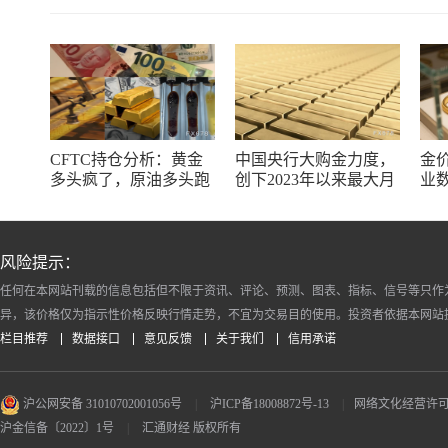
CFTC持仓分析：黄金
中国央行大购金力度，
金
多头疯了，原油多头跑
创下2023年以来最大月
业
了，日元空头投降了！
度购金规模
储
风险提示：
任何在本网站刊载的信息包括但不限于资讯、评论、预测、图表、指标、信号等只作
异，该价格仅为指示性价格反映行情走势，不宜为交易目的使用。投资者依据本网站
栏目推荐
数据接口
意见反馈
关于我们
信用承诺
沪公网安备 31010702001056号
|
沪ICP备18008872号-13
|
网络文化经营许可证 沪
沪金信备〔2022〕1号
|
汇通财经 版权所有