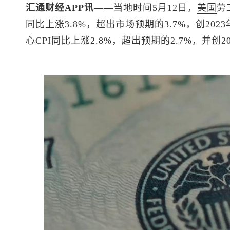
汇通财经APP讯——
当地时间5月12日，
美国
劳
同比上涨3.8%，超出市场预期的3.7%，创20
心CPI同比上涨2.8%，超出预期的2.7%，并创2