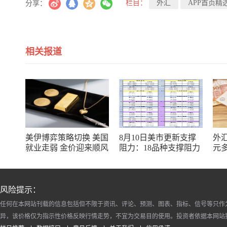
栏目：
外汇
APP首页精
分享：
相关报道
美伊博弈策略切换 美国
8月10日美市更新支撑
外
就业走弱 金价迎来顺风
阻力：18品种支撑阻力
元
(金银铂钯原油天然气铜
空
及十大货币对)
风险提示：
任何在本网站刊载的信息包括但不限于资讯、评论、预测、图表、指标、信号等只作
异，该价格仅为指示性价格反映行情走势，不宜为交易目的使用。投资者依据本网站