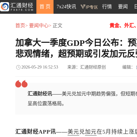
首 页
7x24快讯
行情
要闻
首页>
要闻中心>
正文
黄金、外汇
加拿大一季度GDP今日公布：预
悲观情绪，超预期或引发加元反
2026-05-29 16:52:53
来源：汇通财经原创
编辑：
汇通财经讯——
美元兑加元中期趋势偏强，但短期
呈高位震荡格局。
汇通财经APP讯——
美元
兑
加元
在5月持续上涨