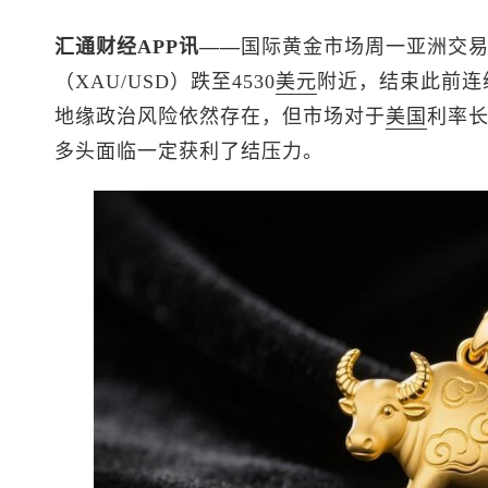
汇通财经APP讯——
国际黄金市场周一亚洲交
（XAU/USD）跌至4530
美元
附近，结束此前连
地缘政治风险依然存在，但市场对于
美国
利率
多头面临一定获利了结压力。