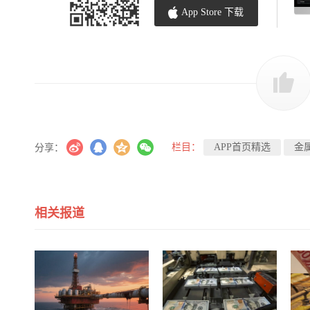
App Store 下载
栏目：
APP首页精选
金
分享：
相关报道