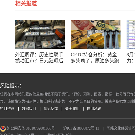
相关报道
外汇周评：历史性联手
CFTC持仓分析：黄金
8
撼动汇市？日元狂飙后
多头疯了，原油多头跑
力：
回调，非农意外爆冷，
了，日元空头投降了！
银
美元刷新七周低点
十
风险提示：
任何在本网站刊载的信息包括但不限于资讯、评论、预测、图表、指标、信号等只作
异，该价格仅为指示性价格反映行情走势，不宜为交易目的使用。投资者依据本网站
栏目推荐
数据接口
意见反馈
关于我们
信用承诺
沪公网安备 31010702001056号
|
沪ICP备18008872号-13
|
网络文化经营许可证 沪