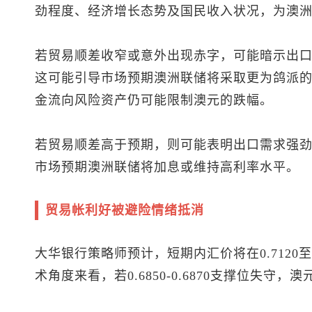
劲程度、经济增长态势及国民收入状况，为澳
若贸易顺差收窄或意外出现赤字，可能暗示出
这可能引导市场预期澳洲联储将采取更为鸽派
金流向风险资产仍可能限制澳元的跌幅。
若贸易顺差高于预期，则可能表明出口需求强
市场预期澳洲联储将加息或维持高利率水平。
贸易帐利好被避险情绪抵消
大华银行策略师预计，短期内汇价将在0.7120至
术角度来看，若0.6850-0.6870支撑位失守，
澳