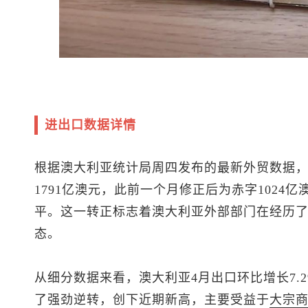
进出口数据详情
根据澳大利亚统计局周四发布的最新外贸数据，
1791亿澳元，此前一个月修正后为赤字1024亿
平。这一转正标志着澳大利亚外部部门在经历
态。
从细分数据来看，澳大利亚4月出口环比增长7.2
了强劲逆转，创下近期新高，主要受益于
大宗