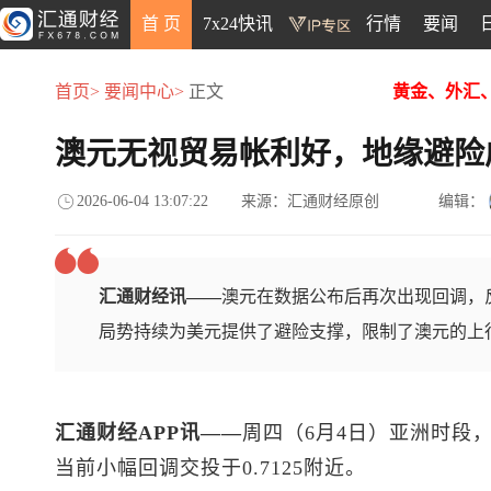
首 页
7x24快讯
行情
要闻
首页>
要闻中心>
正文
黄金、外汇
澳元无视贸易帐利好，地缘避险
2026-06-04 13:07:22
来源：汇通财经原创
编辑：
汇通财经讯——
澳元在数据公布后再次出现回调，
局势持续为美元提供了避险支撑，限制了澳元的上
汇通财经APP讯——
周四（6月4日）亚洲时段
当前小幅回调交投于0.7125附近。