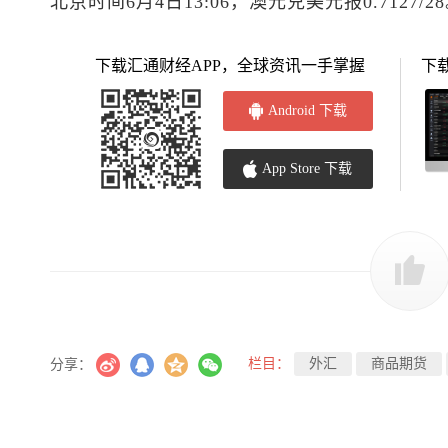
北京时间6月4日13:06，
澳元兑美元
报0.7127/2
下载汇通财经APP，全球资讯一手掌握
下
Android 下载
App Store 下载
栏目：
外汇
商品期货
分享：