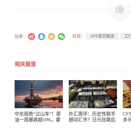
栏目：
APP首页精选
工
分享：
相关报道
中东局势“过山车”！原
外汇周评：历史性联手
CF
油一周暴跌超10%，霍
撼动汇市？日元狂飙后
多
尔木兹海峡谈判成最大
回调，非农意外爆冷，
了