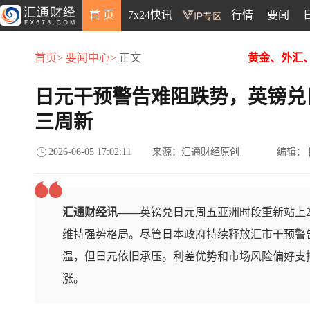
首 页
7x24快讯
行情
要闻
首页>
要闻中心>
正文
黄金、外汇
日元干预警告难阻跌势，英镑兑日
三周新
2026-06-05 17:02:11
来源：汇通财经原创
编辑：
汇通财经讯——
英镑兑日元周五亚洲时段重新站上2
维持强势格局。尽管日本政府持续释放汇市干预警
温，但日元依旧承压。利差优势和市场风险偏好支
涨。