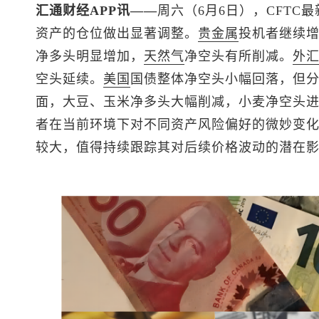
汇通财经APP讯——
周六（6月6日），CFT
资产的仓位做出显著调整。
贵金属
投机者继续
净多头明显增加，
天然气
净空头有所削减。
外
空头延续。
美国
国债整体净空头小幅回落，但
面，大豆、玉米净多头大幅削减，小麦净空头
者在当前环境下对不同资产风险偏好的微妙变
较大，值得持续跟踪其对后续价格波动的潜在