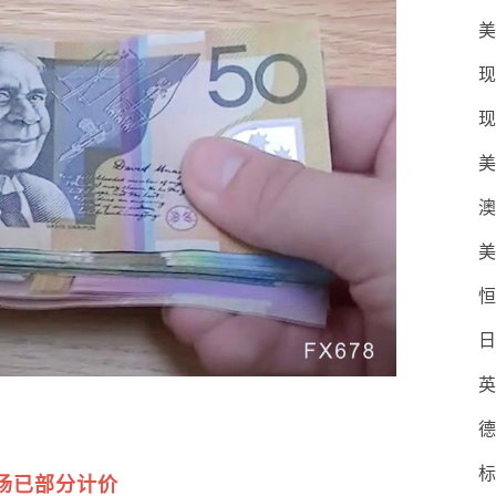
美
现
现
美
澳
美
恒
日
英
德
标
场已部分计价