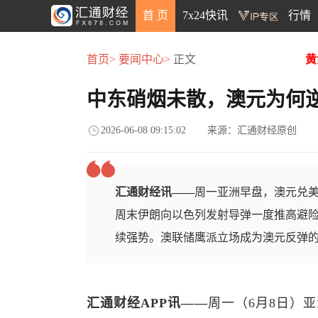
首 页
7x24快讯
行情
首页>
要闻中心>
正文
黄
中东硝烟未散，澳元为何
2026-06-08 09:15:02
来源：汇通财经原创
汇通财经讯——
周一亚洲早盘，澳元兑美元低
周末伊朗向以色列发射导弹一度推高避
续强势。澳联储鹰派立场成为澳元反弹
汇通财经APP讯——
周一（6月8日）