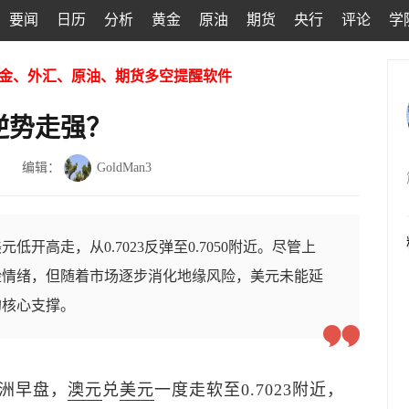
要闻
日历
分析
黄金
原油
期货
央行
评论
学
金、外汇、原油、期货多空提醒软件
逆势走强？
编辑：
GoldMan3
开高走，从0.7023反弹至0.7050附近。尽管上
险情绪，但随着市场逐步消化地缘风险，美元未能延
的核心支撑。
亚洲早盘，
澳元
兑
美元
一度走软至0.7023附近，