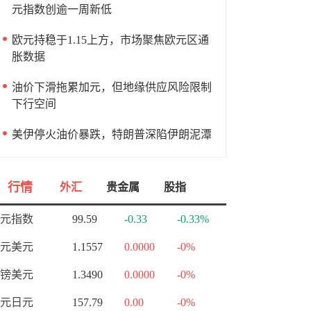
元指数创逾一周新低
欧元持稳于1.15上方，市场聚焦欧元区通
胀数据
油价下滑拖累加元，但地缘供应风险限制
下行空间
美伊停火油价暴跌，特朗普深陷伊朗泥潭
行情
外汇
贵金属
股指
元指数
99.59
-0.33
-0.33%
元美元
1.1557
0.0000
-0%
镑美元
1.3490
0.0000
-0%
元日元
157.79
0.00
-0%