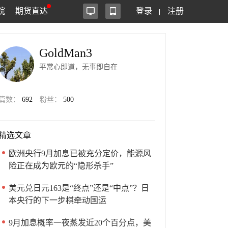
院
期货直达
登录
注册
GoldMan3
平常心即道，无事即自在
篇数：
692
粉丝：
500
精选文章
欧洲央行9月加息已被充分定价，能源风
险正在成为欧元的“隐形杀手”
美元兑日元163是“终点”还是“中点”？日
本央行的下一步棋牵动国运
9月加息概率一夜蒸发近20个百分点，美