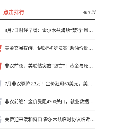
点击排行
48小时
8月7日财经早餐：霍尔木兹海峡“禁行”风波再起，油价急涨金价承压，非农夜市场博弈加剧
黄金交易提醒：伊朗“初步法案”助油价反弹逾3%，金价小幅承压，非农重磅来袭！
非农前夜，美联储突放“鹰言”！黄金与原油为何联手反攻？
7月非农骤降2.3万！金价狂飙60美元，美联储9月加息预期瞬间崩塌
非农前瞻：金价受阻4300关口，就业数据是“火上浇油”还是“釜底抽薪”？
美伊迎来缓和窗口 霍尔木兹临时协议临近落地