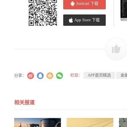
Android 下载
App Store 下载
栏目：
APP首页精选
金
分享：
相关报道