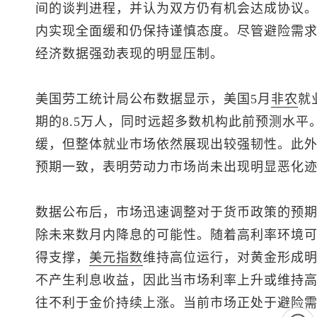
间的谈判进程，并认为双方仍有机会达成协议
内实现全面缓和仍保持谨慎态度。尽管避险需
经济数据强劲表现的明显压制。
美国劳工统计局公布数据显示，美国5月
非农
就
期的8.5万人，同时远超多数机构此前预测水平。
缓，但整体就业市场依然展现出较强韧性。此外，
预期一致，表明劳动力市场尚未出现明显恶化
数据公布后，市场迅速调整对于货币政策的预
除未来数月内降息的可能性。随着高利率环境
得支撑，
美元指数
维持高位运行，对黄金形成
不产生利息收益，因此当市场利率上升或维持
往不利于金价持续上涨。当前市场正处于避险