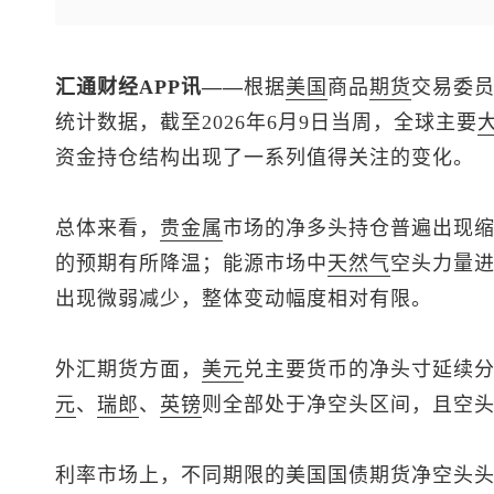
汇通财经APP讯——
根据
美国
商品
期货
交易委员
统计数据，截至2026年6月9日当周，全球主要
资金持仓结构出现了一系列值得关注的变化。
总体来看，
贵金属
市场的净多头持仓普遍出现
的预期有所降温；能源市场中
天然气
空头力量
出现微弱减少，整体变动幅度相对有限。
外汇期货方面，
美元
兑主要货币的净头寸延续
元
、
瑞郎
、
英镑
则全部处于净空头区间，且空
利率市场上，不同期限的美国国债期货净空头