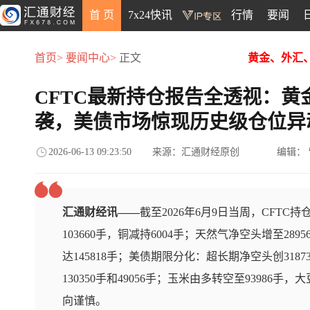
首 页
7x24快讯
行情
要闻
首页>
要闻中心>
正文
黄金、外汇
CFTC最新持仓报告全透视：
袭，美债市场惊现历史级仓位异
2026-06-13 09:23:50
来源：汇通财经原创
编辑：
汇通财经讯——
截至2026年6月9日当周，CFT
103660手，铜减持6004手；天然气净空头增至289
达145818手；美债期限分化：超长期净空头创31
130350手和49056手；玉米由多转空至93986
向谨慎。