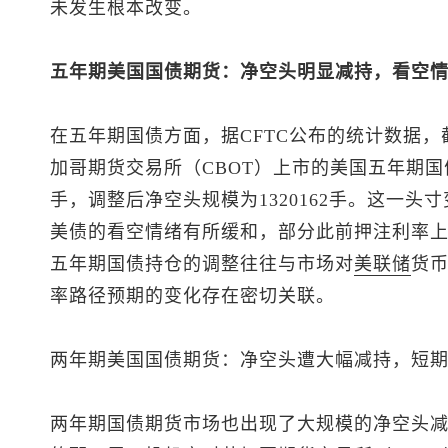
未发生根本改变。
五年期美国国债期货：净空头明显减持，看空
在五年期国债方面，据CFTC公布的统计数据，
加哥期货交易所（CBOT）上市的美国五年期国债
手，调整后净空头规模为1320162手。这一
美债的看空情绪有所缓和，部分此前押注利率
五年期国债持仓的调整往往与市场对
美联储
货
率路径预期的变化存在密切关联。
两年期美国国债期货：净空头遭大幅减持，短
两年期国债期货市场也出现了大规模的净空头减持