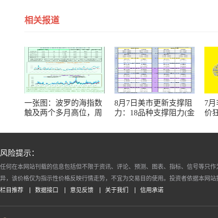
相关报道
一张图：波罗的海指数
8月7日美市更新支撑阻
7月
触及两个多月高位，周
力：18品种支撑阻力(金
价
线大幅收涨
银铂钯原油天然气铜及
9
十大货币对)
风险提示：
任何在本网站刊载的信息包括但不限于资讯、评论、预测、图表、指标、信号等只作
异，该价格仅为指示性价格反映行情走势，不宜为交易目的使用。投资者依据本网站
栏目推荐
数据接口
意见反馈
关于我们
信用承诺