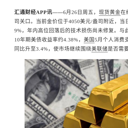
汇通财经APP讯——
6月26日周五，
现货黄金
在
司关口。当前金价位于4050美元/盎司附近，
9%，年内高位回落后的技术损伤尚未修复。与
10年期美债收益率约4.38%，
美国
5月个人消费
同比升至3.4%，使市场继续围绕
美联储
是否需