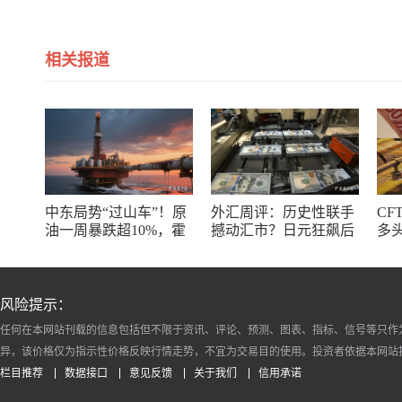
相关报道
中东局势“过山车”！原
外汇周评：历史性联手
CF
油一周暴跌超10%，霍
撼动汇市？日元狂飙后
多
尔木兹海峡谈判成最大
回调，非农意外爆冷，
了
变数
美元刷新七周低点
风险提示：
任何在本网站刊载的信息包括但不限于资讯、评论、预测、图表、指标、信号等只作
异，该价格仅为指示性价格反映行情走势，不宜为交易目的使用。投资者依据本网站
栏目推荐
数据接口
意见反馈
关于我们
信用承诺