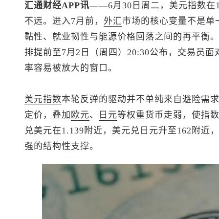
汇通财经APP讯——
6月30日周二，
美元
指数
在
不远。进入7月前，
外汇
市场的核心变量不是单
黏性、就业韧性与能源价格回落之间的再平衡
排提前至7月2日（周四）20:30公布，交易
率容易被放大的窗口。
美元指数
本轮反弹的驱动并不单纯来自避险需
定价，叠加
欧元
、
日元
等权重货币走弱，使指数
兑美元
在1.139附近，
美元兑日元
升至162附近
强的结构性支撑。