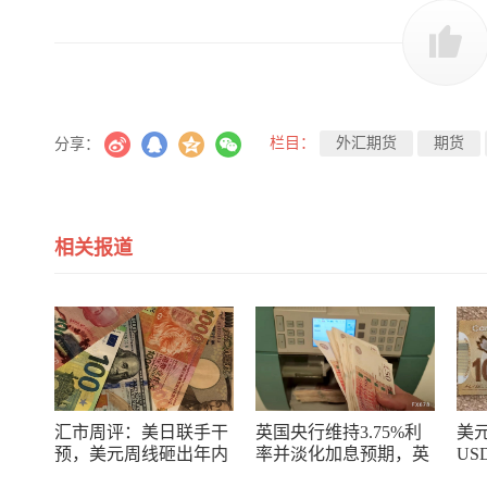
栏目：
外汇期货
期货
分享：
相关报道
汇市周评：美日联手干
英国央行维持3.75%利
美
预，美元周线砸出年内
率并淡化加息预期，英
US
最大窟窿，日元空头正
镑短线承压但通胀风险
价