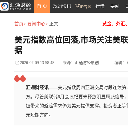
首 页
7x24快讯
行情
要闻
首页>
要闻中心>
正文
黄金、外汇
美元指数高位回落,市场关注美
据
2026-07-09 13:58:48
来源：汇通财经原创
编辑：
汇通财经讯——
美元指数周四亚洲交易时段连续第二
方。尽管美联储6月会议纪要未释放明显鹰派信号
级带来的避险需求仍为美元提供支撑。投资者正等
元短期方向。