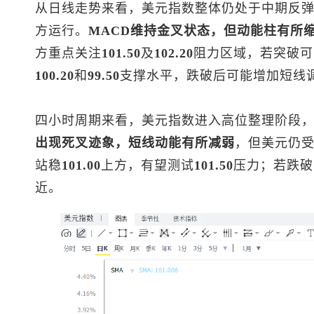
从日线走势来看，
美元指数
整体仍处于中期反
方运行。
MACD维持金叉状态，但动能柱有所
方重点关注
101.50
及
102.20
阻力区域，若突破可
100.20
和
99.50
支撑水平，跌破后可能增加短线
四小时周期来看，
美元指数
进入高位整理阶段
出现死叉迹象，短线动能有所减弱
，但美元仍
站稳
101.00
上方，有望测试
101.50
压力；若跌破
近。