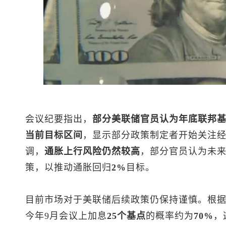
会议纪要指出，
部分美联储官员认为年底联邦
当前目标区间
，显示部分政策制定者开始关注
调，
通胀上行风险仍然较高
，部分官员认为未
策，以推动通胀回归
2%
目标。
目前市场对于美联储后续政策仍保持谨慎。根
今年9月会议上加息
25个基点
的概率约为
70%
，