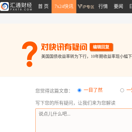
首 页
7x24快讯
行情
要闻
编辑回复
美国国债收益率转为下行，10年期收益率现小幅下跌至
一目了然
一
您觉得这篇文章：
写下您的所有疑问，让我们来为您解读