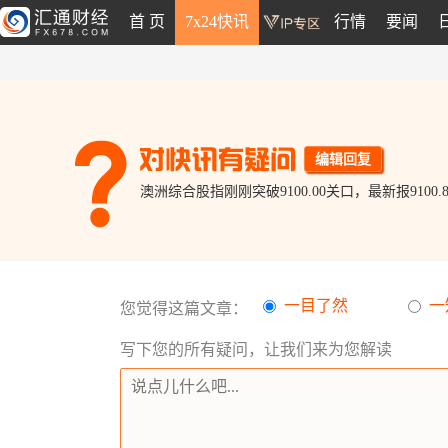
首 页
7x24快讯
行情
要闻
编辑回复
澳洲综合股指刚刚突破9100.00关口，最新报9100.8
一目了然
一
您觉得这篇文章：
写下您的所有疑问，让我们来为您解读