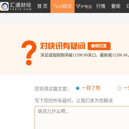
首 页
7x24快讯
行情
要闻
编辑回复
深证成指刚刚突破11200.00关口，最新报11200.49
一目了然
一
您觉得这篇文章：
写下您的所有疑问，让我们来为您解读