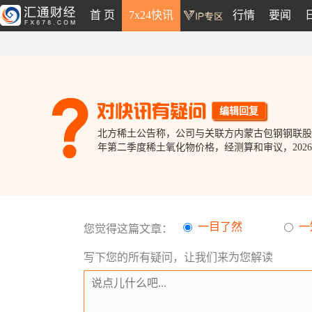
首 页
7x24快讯
行情
要闻
编辑回复
北方稀土公告称，公司与关联方内蒙古包钢钢联股
年第二季度稀土氧化物价格，经测算和审议，2026年
一目了然
一
您觉得这篇文章：
写下您的所有疑问，让我们来为您解读