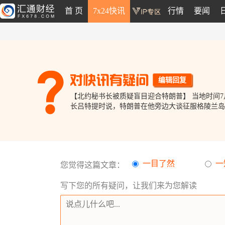
首 页
7x24快讯
行情
要闻
编辑回复
【北约秘书长被质疑盲目迎合特朗普】 当地时间
长吕特提时说，特朗普在他旁边大谈征服格陵兰岛、
一目了然
一
您觉得这篇文章：
写下您的所有疑问，让我们来为您解读