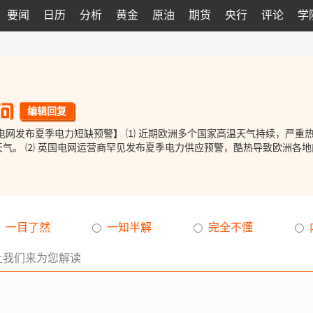
要闻
日历
分析
黄金
原油
期货
央行
评论
学
编辑回复
⑴ 近期欧洲多个国家高温天气持续，严重热浪加剧干旱和野火风险，欧洲
即将迎来新一轮高温天气。 ⑵ 英国电网运营商罕见发布夏季电力供应预警，酷热导致欧洲各地
一目了然
一知半解
完全不懂
让我们来为您解读