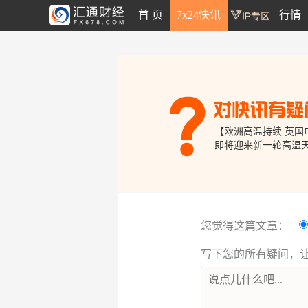
首 页
7x24快讯
行情
【欧洲高温持续 英国电网发布夏季电力短缺预警】 
您觉得这篇文章：
写下您的所有疑问，