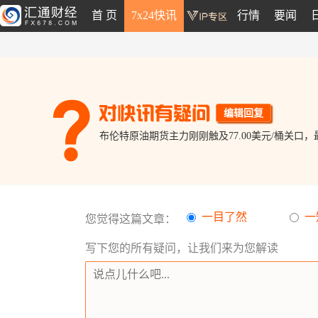
首 页
7x24快讯
行情
要闻
编辑回复
布伦特原油期货主力刚刚触及77.00美元/桶关口，最新
一目了然
一
您觉得这篇文章：
写下您的所有疑问，让我们来为您解读