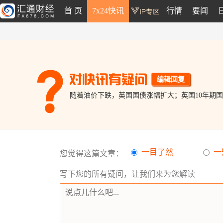
首 页
7x24快讯
行情
要闻
编辑回复
随着油价下跌，英国国债涨幅扩大；英国10年期国债
一目了然
一
您觉得这篇文章：
写下您的所有疑问，让我们来为您解读