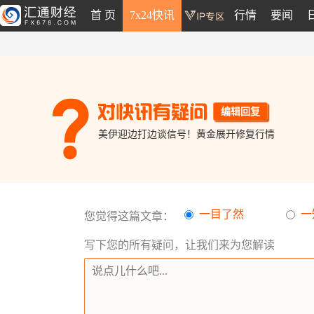
首 页
7x24快讯
行情
要闻
编辑回复
美伊迎边打边谈信号！黄金展开修复行情
一目了然
一
您觉得这篇文章：
写下您的所有疑问，让我们来为您解读