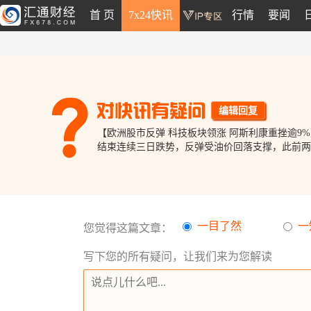
首 页
7x24快讯
行情
要闻
编辑回复
【欧洲股市反弹 科技板块领涨 阿斯利康重挫逾9%】 ⑴ 欧洲股市周四走高，STOXX 50指数涨1%，STOXX 600指数涨0
一目了然
一
您觉得这篇文章：
写下您的所有疑问，让我们来为您解读