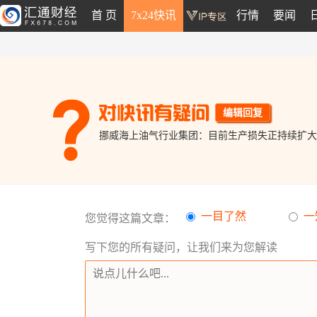
首 页
7x24快讯
行情
要闻
编辑回复
挪威海上油气行业集团：目前生产损失正持续扩大
一目了然
一
您觉得这篇文章：
写下您的所有疑问，让我们来为您解读