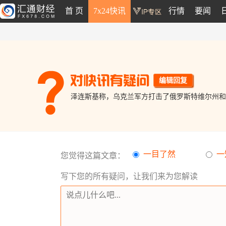
首 页
7x24快讯
行情
要闻
编辑回复
泽连斯基称，乌克兰军方打击了俄罗斯特维尔州和
一目了然
一
您觉得这篇文章：
写下您的所有疑问，让我们来为您解读