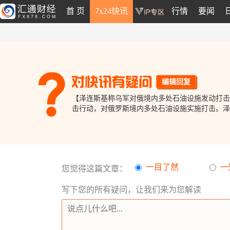
首 页
7x24快讯
行情
要闻
编辑回复
【泽连斯基称乌军对俄境内多处石油设施发动打击
击行动，对俄罗斯境内多处石油设施实施打击。泽
一目了然
一
您觉得这篇文章：
写下您的所有疑问，让我们来为您解读