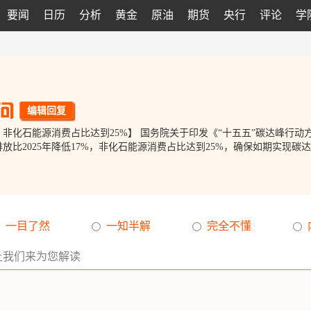
要闻
日历
分析
黄金
原油
期货
央行
评论
学
编辑回复
年，非化石能源消费占比达到25%】 国务院关于印发《“十五五”碳达峰行动方
比2025年降低17%，非化石能源消费占比达到25%，确保如期实现碳达峰
一目了然
一知半解
完全不懂
让我们来为您解读