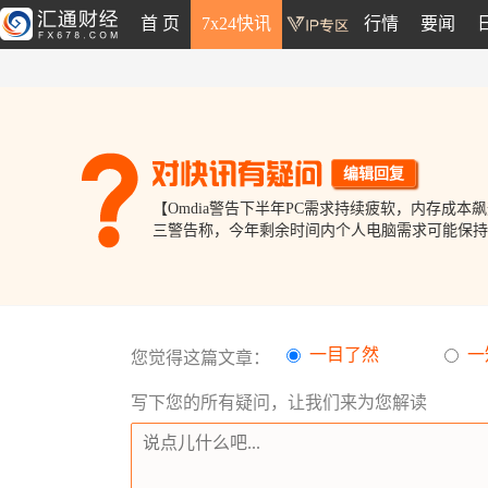
首 页
7x24快讯
行情
要闻
编辑回复
【Omdia警告下半年PC需求持续疲软，内存成本飙升
三警告称，今年剩余时间内个人电脑需求可能保持低
一目了然
一
您觉得这篇文章：
写下您的所有疑问，让我们来为您解读