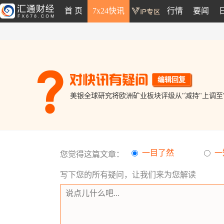
首 页
7x24快讯
行情
要闻
编辑回复
美银全球研究将欧洲矿业板块评级从"减持"上调至
一目了然
一
您觉得这篇文章：
写下您的所有疑问，让我们来为您解读