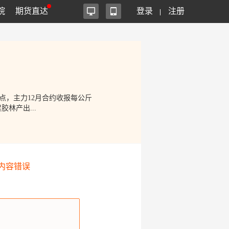
院
期货直达
登录
注册
点，主力12月合约收报每公斤
林产出...
内容错误