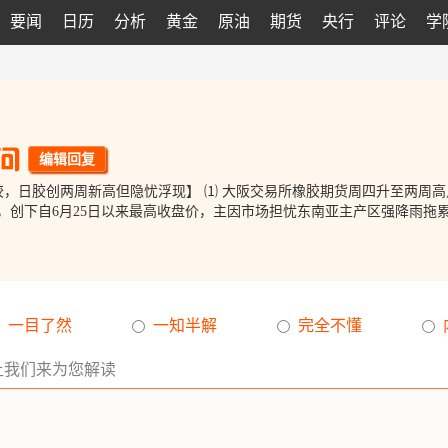
要闻
日历
分析
黄金
原油
期货
央行
评论
学
编辑回复
，日胶创两周新高但隐忧浮现】 ⑴ 大阪交易所橡胶期货周四升至两周高
.8%，创下自6月25日以来最高收盘价，主因市场担忧东南亚主产区强降雨拖累胶
一目了然
一知半解
完全不懂
让我们来为您解读