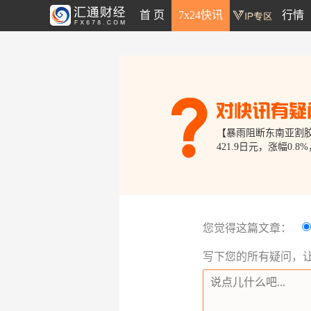
首 页
7x24快讯
行情
【暴雨阻断东南亚割胶
421.9日元，涨幅0
您觉得这篇文章：
写下您的所有疑问，