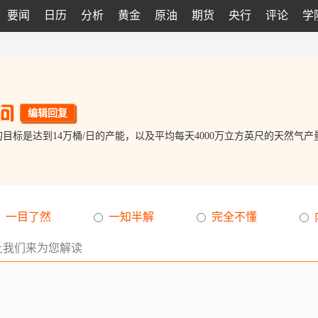
要闻
日历
分析
黄金
原油
期货
央行
评论
学
编辑回复
目标是达到14万桶/日的产能，以及平均每天4000万立方英尺的天然气产
一目了然
一知半解
完全不懂
让我们来为您解读