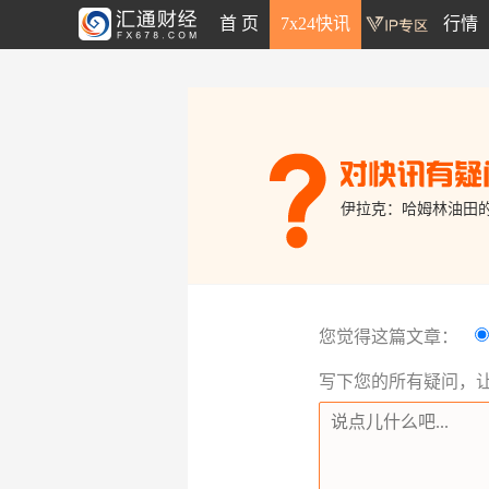
首 页
7x24快讯
行情
伊拉克：哈姆林油田的
您觉得这篇文章：
写下您的所有疑问，