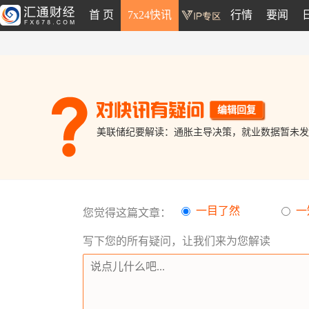
首 页
7x24快讯
行情
要闻
编辑回复
美联储纪要解读：通胀主导决策，就业数据暂未发
一目了然
一
您觉得这篇文章：
写下您的所有疑问，让我们来为您解读