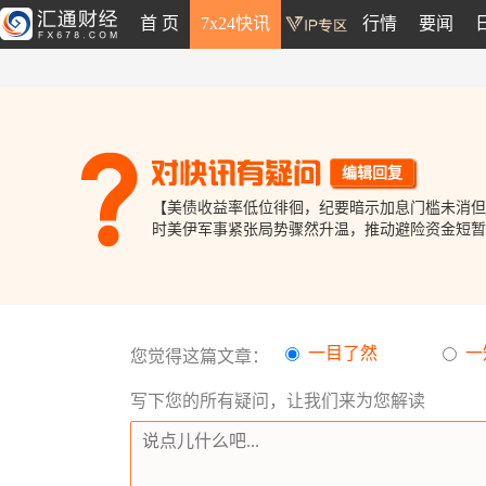
首 页
7x24快讯
行情
要闻
编辑回复
【美债收益率低位徘徊，纪要暗示加息门槛未消但
时美伊军事紧张局势骤然升温，推动避险资金短暂
一目了然
一
您觉得这篇文章：
写下您的所有疑问，让我们来为您解读