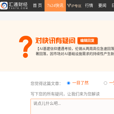
首 页
7x24快讯
行情
要闻
编辑回复
【AI基建信仰遭遇考验，伦锡从两周高位急速回落】
著回落，因市场对AI基础设施需求的持续性产生新
一目了然
一
您觉得这篇文章：
写下您的所有疑问，让我们来为您解读