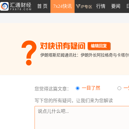
首 页
7x24快讯
行情
要闻
编辑回复
伊朗塔斯尼姆通讯社：伊朗外长阿拉格奇与卡塔尔
一目了然
一
您觉得这篇文章：
写下您的所有疑问，让我们来为您解读