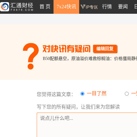
首 页
7x24快讯
行情
要闻
编辑回复
B50配额悬空，原油溢价难救棕榈油：价格僵局静
一目了然
一
您觉得这篇文章：
写下您的所有疑问，让我们来为您解读