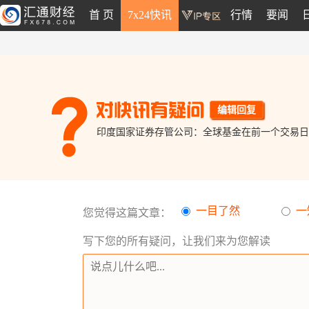
首 页
7x24快讯
行情
要闻
编辑回复
印度国家证券存管公司：全球基金在前一个交易日
一目了然
一
您觉得这篇文章：
写下您的所有疑问，让我们来为您解读