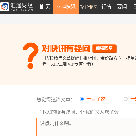
首 页
7x24快讯
行情
要闻
编辑回复
【VIP精选文章提醒】推析图：金价缺方向，挂
看，APP需到VIP专区查看）
一目了然
一
您觉得这篇文章：
写下您的所有疑问，让我们来为您解读