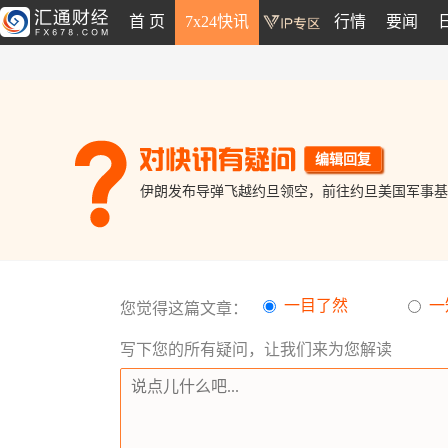
首 页
7x24快讯
行情
要闻
编辑回复
伊朗发布导弹飞越约旦领空，前往约旦美国军事基
一目了然
一
您觉得这篇文章：
写下您的所有疑问，让我们来为您解读