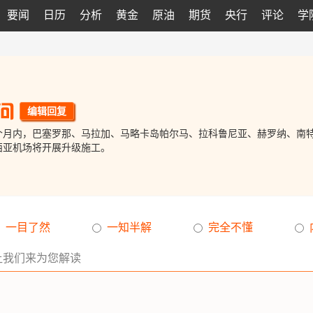
要闻
日历
分析
黄金
原油
期货
央行
评论
学
编辑回复
6个月内，巴塞罗那、马拉加、马略卡岛帕尔马、拉科鲁尼亚、赫罗纳、南
西亚机场将开展升级施工。
一目了然
一知半解
完全不懂
让我们来为您解读