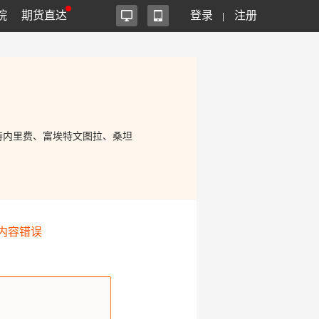
院
期货直达
登录
注册
特内里费、富埃特文图拉、桑坦
内容错误