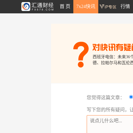
首 页
7x24快讯
行情
西班牙电信：未来3
德、拉帕尔马和瓦伦
您觉得这篇文章：
写下您的所有疑问，