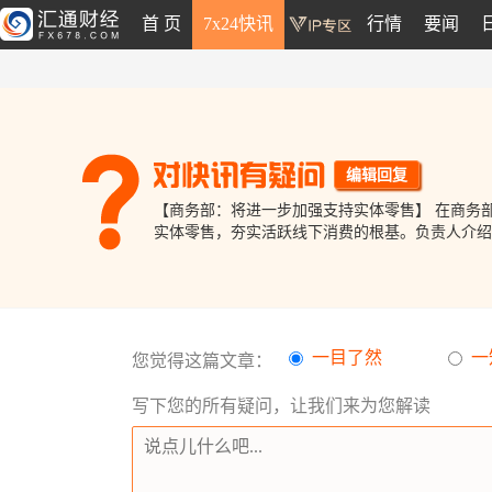
首 页
7x24快讯
行情
要闻
编辑回复
【商务部：将进一步加强支持实体零售】 在商务
实体零售，夯实活跃线下消费的根基。负责人介绍
一目了然
一
您觉得这篇文章：
写下您的所有疑问，让我们来为您解读